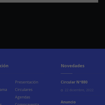
ción
Novedades
Presentación
Circular Nº880
rama
Circulares
22 diciembre, 2022
Agendas
Anuncio
s
Compraventa