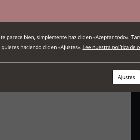
que veas este contenido. Probablemente
que veas este contenido. Probablemente
que veas este contenido. Probablemente
a la «Experiencia».
a la «Experiencia».
a la «Experiencia».
 te parece bien, simplemente haz clic en «Aceptar todo». Ta
tus ajustes
tus ajustes
tus ajustes
 quieres haciendo clic en «Ajustes».
Lee nuestra política de 
Ajustes