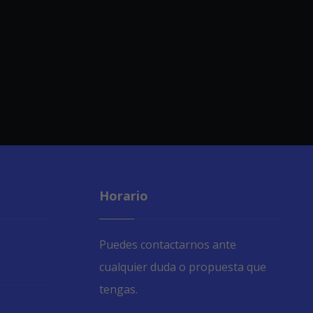
Horario
Puedes contactarnos ante
cualquier duda o propuesta que
tengas.