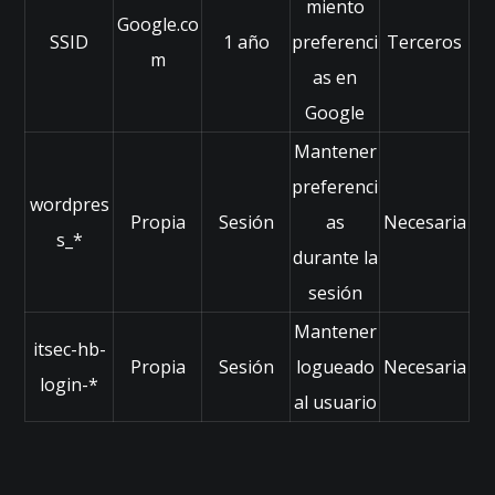
miento
la
Google.co
SSID
1 año
preferenci
Terceros
w
m
e
as en
b.
Google
Mantener
M
preferenci
a
wordpres
r
Propia
Sesión
as
Necesaria
s_*
k
durante la
et
in
sesión
g
Mantener
Al
itsec-hb-
c
Propia
Sesión
logueado
Necesaria
login-*
o
al usuario
m
p
ar
tir