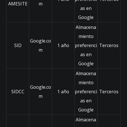
o
AMESITE
m
n
as en
al
Google
id
a
Almacena
d
miento
e
Google.co
s
SID
1 año
preferenci
Terceros
m
d
as en
e
s
Google
a
Almacena
p
ar
miento
Google.co
e
SIDCC
1 año
preferenci
Terceros
c
m
as en
e
rá
Google
n
d
Almacena
e