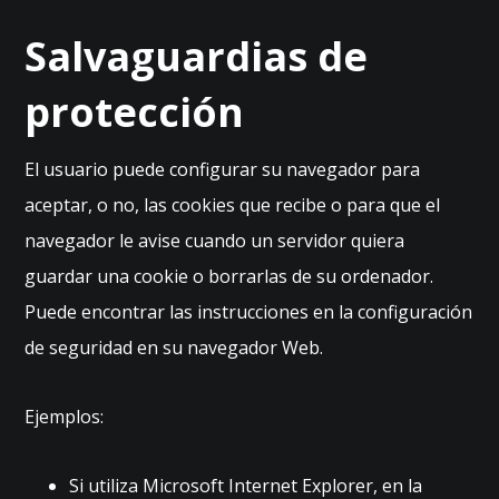
tu
Salvaguardias de
s
in
te
protección
re
s
e
El usuario puede configurar su navegador para
s
aceptar, o no, las cookies que recibe o para que el
y
c
navegador le avise cuando un servidor quiera
o
guardar una cookie o borrarlas de su ordenador.
m
p
Puede encontrar las instrucciones en la configuración
or
de seguridad en su navegador Web.
ta
m
ie
Ejemplos:
nt
o
m
Si utiliza Microsoft Internet Explorer, en la