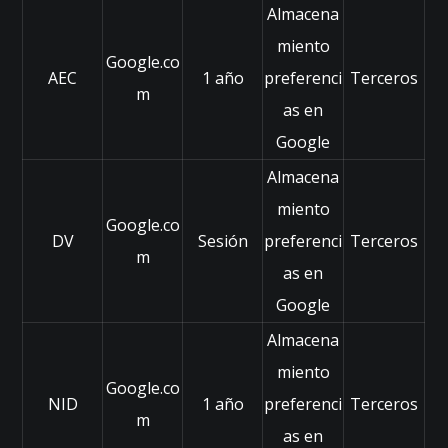
Almacena
si
bl
miento
Google.co
e
AEC
1 año
preferenci
Terceros
d
m
ur
as en
a
Google
nt
e
Almacena
tu
miento
vi
Google.co
si
DV
Sesión
preferenci
Terceros
m
ta
as en
.
Google
Si
r
Almacena
e
c
miento
Google.co
h
NID
1 año
preferenci
Terceros
a
m
as en
z