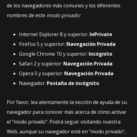
o
de los navegadores más comunes y los diferentes
y
nombres de este
modo privado:
of
er
ta
Internet Explorer 8 y superior:
InPrivate
s
FireFox 5 y superior:
Navegación Privada
p
er
Google Chrome 10 y superior:
Incógnito
s
Safari 2 y superior:
Navegación Privada
o
n
Opera 5 y superior:
Navegación Privada
ali
Navegador:
Pestaña de incógnito
za
d
o
Por favor, lea atentamente la sección de ayuda de su
s.
navegador para conocer más acerca de cómo activar
el “modo privado”. Podrá seguir visitando nuestra
Web, aunque su navegador esté en “modo privado”,