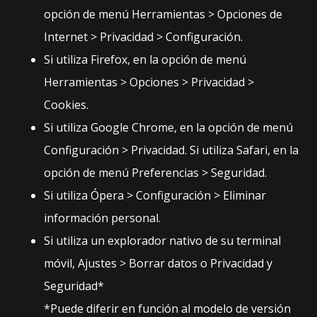
ie
opción de menú Herramientas > Opciones de
nt
ra
Internet > Privacidad > Configuración.
s
Si utiliza Firefox, en la opción de menú
vi
Herramientas > Opciones > Privacidad >
si
ta
Cookies.
s
Si utiliza Google Chrome, en la opción de menú
n
u
Configuración > Privacidad. Si utiliza Safari, en la
e
opción de menú Preferencias > Seguridad.
st
ro
Si utiliza Ópera > Configuración > Eliminar
si
información personal.
ti
o,
Si utiliza un explorador nativo de su terminal
a
móvil, Ajustes > Borrar datos o Privacidad y
u
m
Seguridad*
e
*Puede diferir en función al modelo de versión
nt