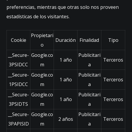
r
preferencias, mientras que otras solo nos proveen
la
fu
estadísticas de los visitantes.
n
ci
o
Propietari
n
Cookie
Duración
Finalidad
Tipo
o
al
id
__Secure-
Google.co
Publicitari
a
1 año
Terceros
3PSIDCC
m
a
d
y
__Secure-
Google.co
Publicitari
e
1 año
Terceros
1PSIDCC
m
a
st
ru
__Secure-
Google.co
Publicitari
ct
1 año
Terceros
3PSIDTS
m
a
ur
a
__Secure-
Google.co
Publicitari
d
2 años
Terceros
3PAPISID
m
a
e
la