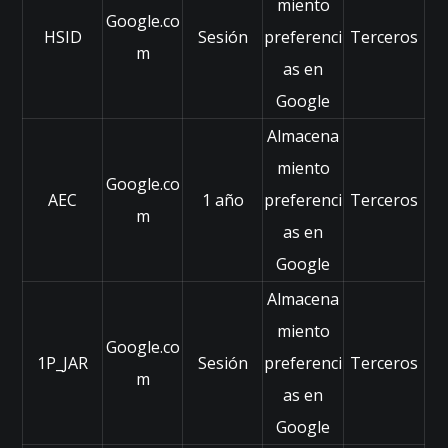
miento
n
Google.co
u
HSID
Sesión
preferenci
Terceros
e
m
as en
st
ra
Google
w
Almacena
e
b
miento
fu
Google.co
AEC
1 año
preferenci
Terceros
n
m
ci
as en
o
Google
n
e
Almacena
lo
miento
m
Google.co
ej
1P_JAR
Sesión
preferenci
Terceros
m
o
as en
r
p
Google
o