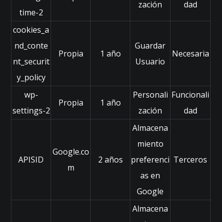
w
zación
dad
time-2
e
b.
cookies_a
nd_conte
Guardar
Propia
1 año
Necesaria
E
nt_securit
Usuario
x
y_policy
p
e
wp-
Personali
Funcionali
Propia
1 año
ri
settings-2
zación
dad
e
n
Almacena
ci
miento
a
Google.co
P
APISID
2 años
preferenci
Terceros
m
ar
as en
a
Google
q
u
Almacena
e