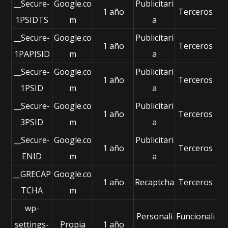
__Secure-
Google.co
Publicitari
w
1 año
Terceros
1PSIDTS
e
m
a
b,
__Secure-
Google.co
Publicitari
e
1 año
Terceros
n
1PAPISID
m
a
b
__Secure-
Google.co
Publicitari
a
1 año
Terceros
s
1PSID
m
a
e
__Secure-
Google.co
Publicitari
a
1 año
Terceros
c
3PSID
m
a
ó
__Secure-
Google.co
Publicitari
m
1 año
Terceros
o
ENID
m
a
s
__GRECAP
Google.co
e
1 año
Recaptcha
Terceros
u
TCHA
m
s
wp-
a
Personali
Funcionali
la
settings-
Propia
1 año