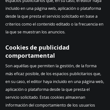
espacios publicitarios que, en su caso, el editor haya
e
incluido en una página web, aplicación o plataforma
fu
n
desde la que presta el servicio solicitado en base a
ci
criterios como el contenido editado o la frecuencia en
o
n
la que se muestran los anuncios.
e
la
Cookies de publicidad
w
e
comportamental
b.
Son aquéllas que permiten la gestión, de la forma
más eficaz posible, de los espacios publicitarios que,
E
s
en su caso, el editor haya incluido en una página web,
t
aplicación o plataforma desde la que presta el
a
dí
servicio solicitado. Estas cookies almacenan
s
información del comportamiento de los usuarios
ti