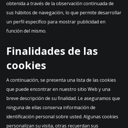
c
obtenida a través de la observación continuada de
a
sus hábitos de navegación, lo que permite desarrollar
s
un perfil específico para mostrar publicidad en
P
ar
función del mismo.
a
q
Finalidades de las
u
e
p
cookies
o
d
a
A continuación, se presenta una lista de las cookies
m
que puede encontrar en nuestro sitio Web y una
o
s
breve descripción de su finalidad. Le aseguramos que
m
ninguna de ellas conserva información de
ej
o
identificación personal sobre usted. Algunas cookies
ra
personalizan su visita, otras recuerdan sus