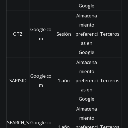
a
Google
e
Almacena
st
a
miento
s
Google.co
OTZ
Sesión
preferenci
Terceros
c
m
o
as en
o
Google
ki
e
Almacena
s,
miento
al
Google.co
g
SAPISID
1 año
preferenci
Terceros
u
m
as en
n
a
Google
s
Almacena
fu
n
miento
SEARCH_S
Google.co
ci
1 año
preferenci
Terceros