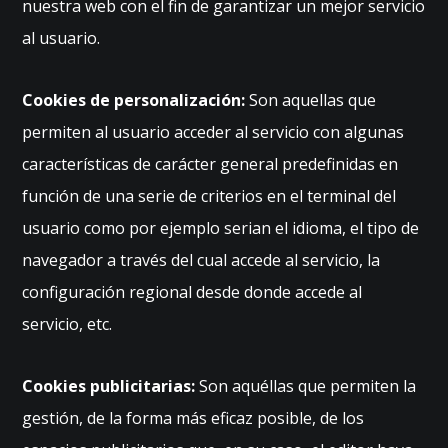
nuestra web con el fin de garantizar un mejor servicio
n
al usuario.
al
e
s.
Cookies de personalización:
Son aquellas que
S
permiten al usuario acceder al servicio con algunas
o
n
características de carácter general predefinidas en
n
función de una serie de criterios en el terminal del
e
c
usuario como por ejemplo serian el idioma, el tipo de
e
navegador a través del cual accede al servicio, la
s
ar
configuración regional desde donde accede al
ia
servicio, etc.
s
p
ar
Cookies publicitarias:
Son aquéllas que permiten la
a
gestión, de la forma más eficaz posible, de los
q
u