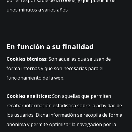
por el responsable de la cookie, y que puede ir de
a
s
unos minutos a varios años.
E
st
a
s
c
En función a su finalidad
o
o
Cookies técnicas:
Son aquellas que se usan de
ki
e
forma internas y que son necesarias para el
s
funcionamiento de la web.
n
o
s
Cookies analíticas:
Son aquellas que permiten
o
recabar información estadística sobre la actividad de
n
o
los usuarios. Dicha información se recopila de forma
p
anónima y permite optimizar la navegación por la
ci
o