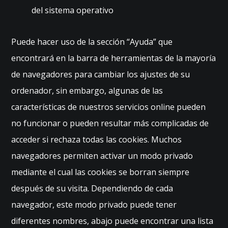
del sistema operativo
a
s
la
Puede hacer uso de la sección “Ayuda” que
p
o
encontrará en la barra de herramientas de la mayoría
si
de navegadores para cambiar los ajustes de su
bil
id
ordenador, sin embargo, algunas de las
a
características de nuestros servicios online pueden
d
d
no funcionar o pueden resultar más complicadas de
e
acceder si rechaza todas las cookies. Muchos
v
navegadores permiten activar un modo privado
er
c
mediante el cual las cookies se borran siempre
o
después de su visita. Dependiendo de cada
nt
e
navegador, este modo privado puede tener
ni
diferentes nombres, abajo puede encontrar una lista
d