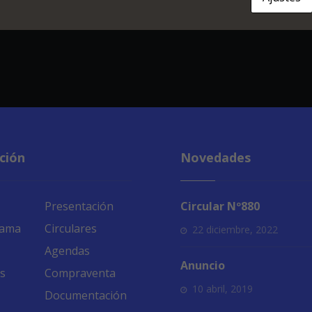
ción
Novedades
Presentación
Circular Nº880
rama
Circulares
22 diciembre, 2022
Agendas
Anuncio
s
Compraventa
10 abril, 2019
Documentación