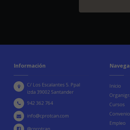
Read more
TEXT
Información
Navega
C/ Los Escalantes 5. Ppal
Inicio
izda 39002 Santander
Organig
942 362 764
Cursos
Convenio
info@cprotcan.com
Empleo
@cprotcan